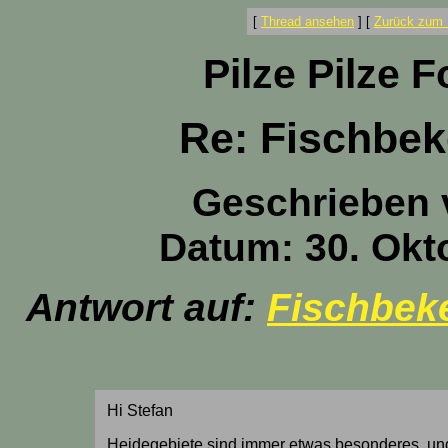
[
Thread ansehen
]
[
Zurück zum 
Pilze Pilze 
Re: Fischbek
Geschrieben
Datum: 30. Okt
Antwort auf:
Fischbeke
Hi Stefan
Heidegebiete sind immer etwas besonderes, un