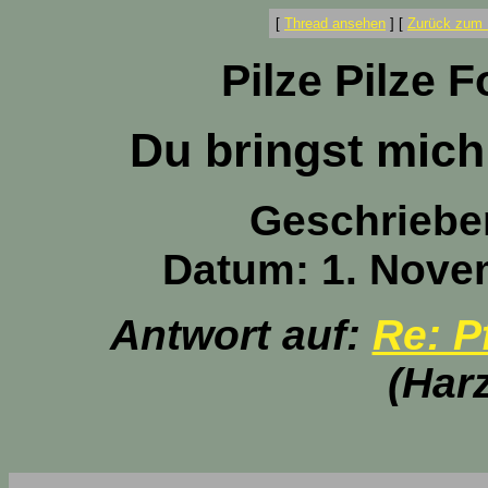
[
Thread ansehen
]
[
Zurück zum 
Pilze Pilze 
Du bringst mich 
Geschriebe
Datum: 1. Nove
Antwort auf:
Re: P
(Har