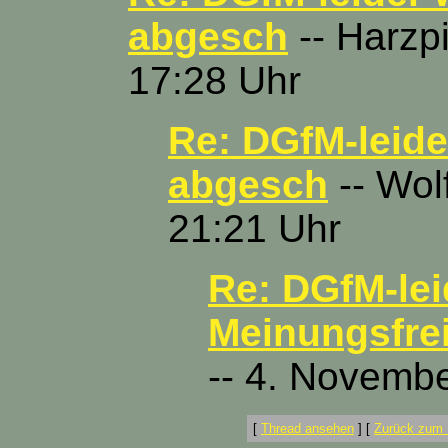
abgesch
-- Harzp
17:28 Uhr
Re: DGfM-leide
abgesch
-- Wol
21:21 Uhr
Re: DGfM-lei
Meinungsfre
-- 4. Novemb
[
Thread ansehen
]
[
Zurück zum 