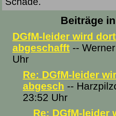
Schade.
Beiträge i
DGfM-leider wird dor
abgeschafft
-- Werner
Uhr
Re: DGfM-leider wi
abgesch
-- Harzpil
23:52 Uhr
Re: DGfM-leider 