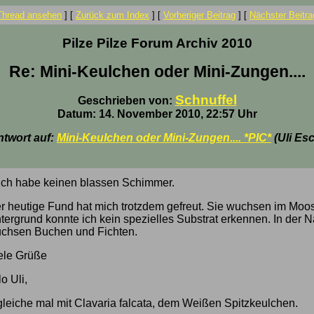
Thread ansehen
]
[
Zurück zum Index
]
[
Vorheriger Beitrag
]
[
Nächster Beitra
Pilze Pilze Forum Archiv 2010
Re: Mini-Keulchen oder Mini-Zungen....
Schnuffel
Geschrieben von:
Datum: 14. November 2010, 22:57 Uhr
ntwort auf:
Mini-Keulchen oder Mini-Zungen.... *PIC*
(Uli Es
.. ich habe keinen blassen Schimmer.
er heutige Fund hat mich trotzdem gefreut. Sie wuchsen im Moos
ntergrund konnte ich kein spezielles Substrat erkennen. In der 
uchsen Buchen und Fichten.
iele Grüße
o Uli,
gleiche mal mit Clavaria falcata, dem Weißen Spitzkeulchen.