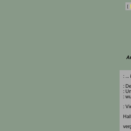
[
A
: .
: D
: U
: w
: V
Hall
ver