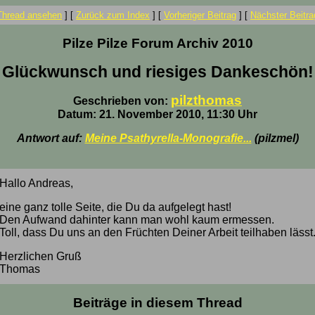
Thread ansehen
]
[
Zurück zum Index
]
[
Vorheriger Beitrag
]
[
Nächster Beitra
Pilze Pilze Forum Archiv 2010
Glückwunsch und riesiges Dankeschön!
pilzthomas
Geschrieben von:
Datum: 21. November 2010, 11:30 Uhr
Antwort auf:
Meine Psathyrella-Monografie...
(pilzmel)
Hallo Andreas,
eine ganz tolle Seite, die Du da aufgelegt hast!
Den Aufwand dahinter kann man wohl kaum ermessen.
Toll, dass Du uns an den Früchten Deiner Arbeit teilhaben lässt
Herzlichen Gruß
Thomas
Beiträge in diesem Thread