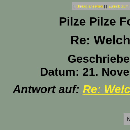
[
Thread ansehen
]
[
Zurück zum 
Pilze Pilze 
Re: Welch
Geschriebe
Datum: 21. Nove
Antwort auf:
Re: Wel
N