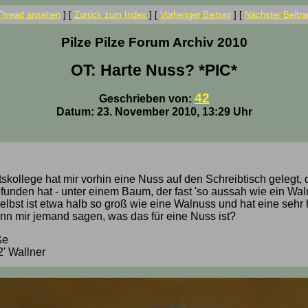
Thread ansehen
]
[
Zurück zum Index
]
[
Vorheriger Beitrag
]
[
Nächster Beitra
Pilze Pilze Forum Archiv 2010
OT: Harte Nuss? *PIC*
42
Geschrieben von:
Datum: 23. November 2010, 13:29 Uhr
skollege hat mir vorhin eine Nuss auf den Schreibtisch gelegt, d
funden hat - unter einem Baum, der fast 'so aussah wie ein Wa
elbst ist etwa halb so groß wie eine Walnuss und hat eine sehr 
nn mir jemand sagen, was das für eine Nuss ist?
ße
' Wallner