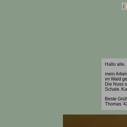
[
Hallo alle,
mein Arbeit
im Wald ge
Die Nuss s
Schale. Ka
Beste Grü
Thomas '42