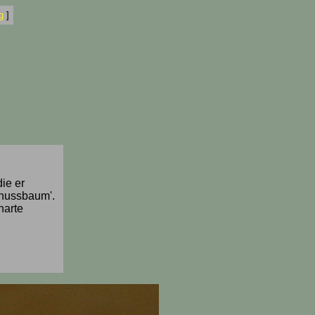
g
]
ie er
lnussbaum'.
harte