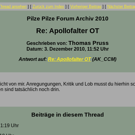
Thread ansehen
]
[
Zurück zum Index
]
[
Vorheriger Beitrag
]
[
Nächster Beitra
Pilze Pilze Forum Archiv 2010
Re: Apollofalter OT
Thomas Pruss
Geschrieben von:
Datum: 3. Dezember 2010, 11:52 Uhr
Antwort auf:
Re: Apollofalter OT
(AK_CCM)
nicht von mir. Anregungungen, Kritik und Lob musst du hierhin s
 sind tatsächlich noch drin.
Beiträge in diesem Thread
21:19 Uhr