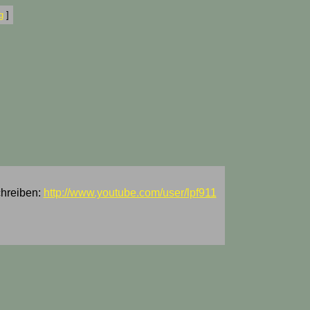
g
]
chreiben:
http://www.youtube.com/user/lpf911