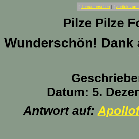
[
Thread ansehen
]
[
Zurück zum 
Pilze Pilze 
Wunderschön! Dank a
Geschriebe
Datum: 5. Deze
Antwort auf:
Apollof