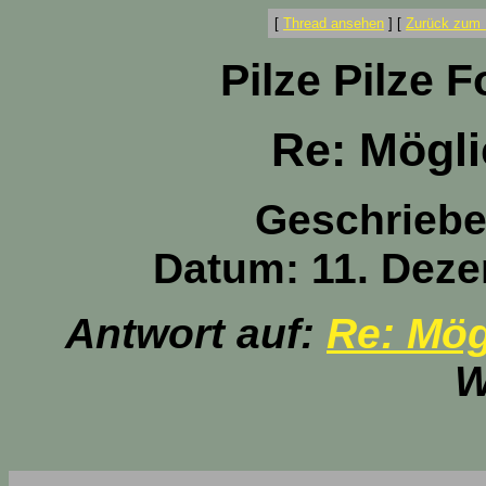
[
Thread ansehen
]
[
Zurück zum 
Pilze Pilze 
Re: Mögli
Geschrieb
Datum: 11. Deze
Antwort auf:
Re: Mög
W