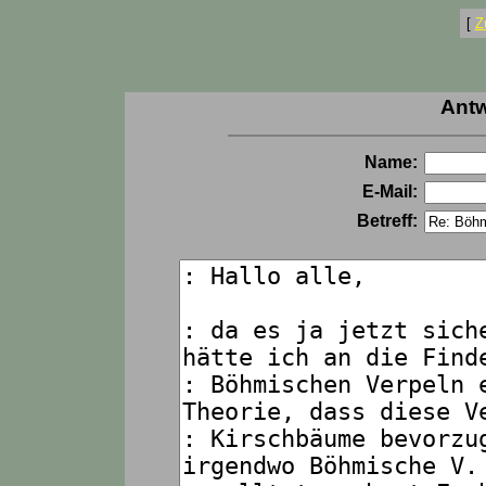
[
Z
Antw
Name:
E-Mail:
Betreff: