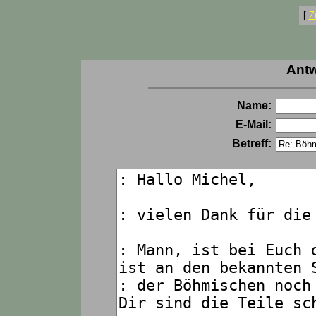
[
Z
Antw
Name:
E-Mail:
Betreff: