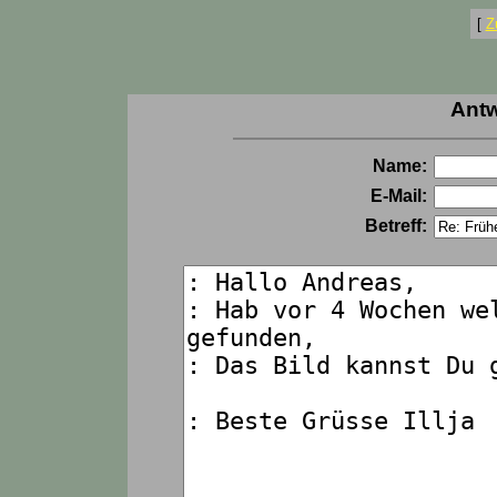
[
Z
Antw
Name:
E-Mail:
Betreff: