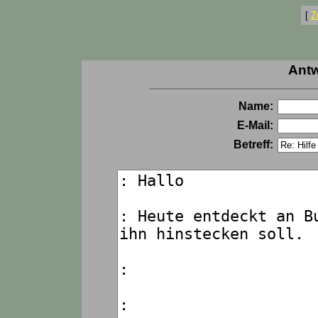
[
Z
Antw
Name:
E-Mail:
Betreff: