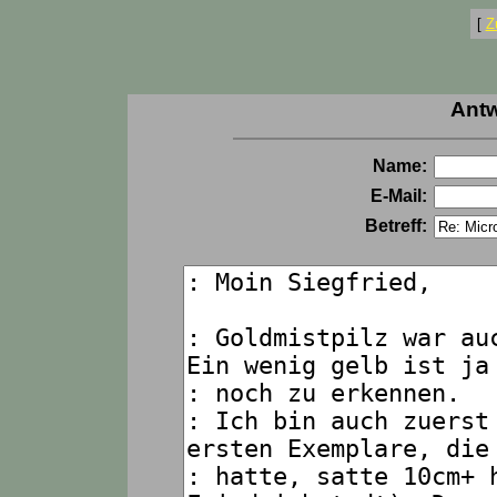
[
Z
Antw
Name:
E-Mail:
Betreff: