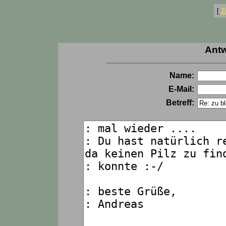
[
Z
Antw
Name:
E-Mail:
Betreff: