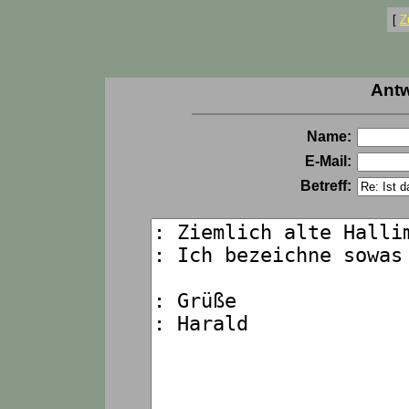
[
Z
Antw
Name:
E-Mail:
Betreff: