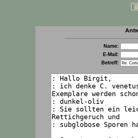
[
Z
Antw
Name:
E-Mail:
Betreff: