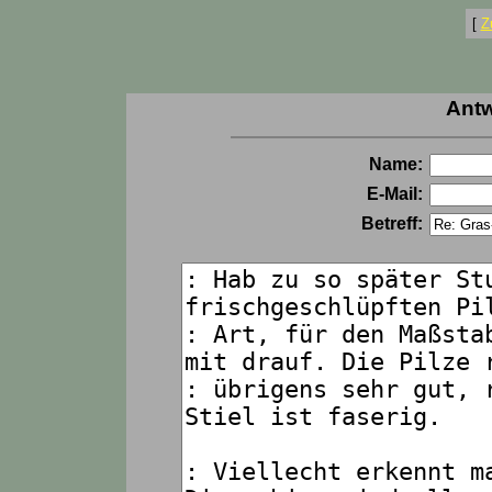
[
Z
Antw
Name:
E-Mail:
Betreff: