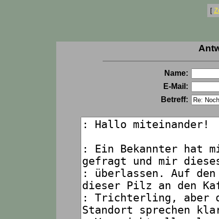
[
Z
Antw
Name:
E-Mail:
Betreff: