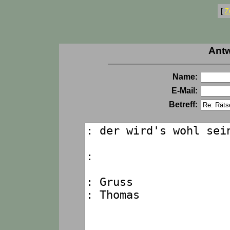
[
Z
Antw
Name:
E-Mail:
Betreff: