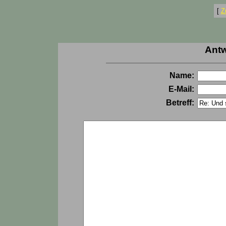
[
Z
Antw
Name:
E-Mail:
Betreff: