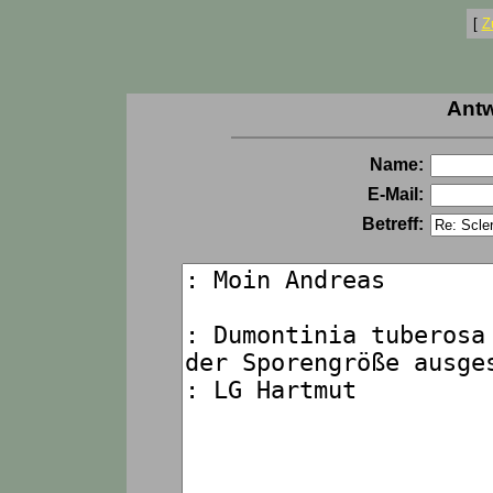
[
Z
Antw
Name:
E-Mail:
Betreff: