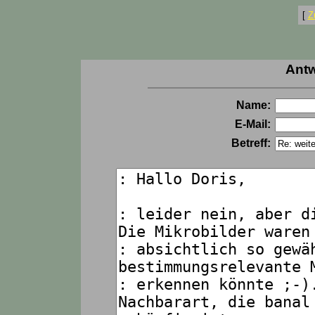
[
Z
Antw
Name:
E-Mail:
Betreff: