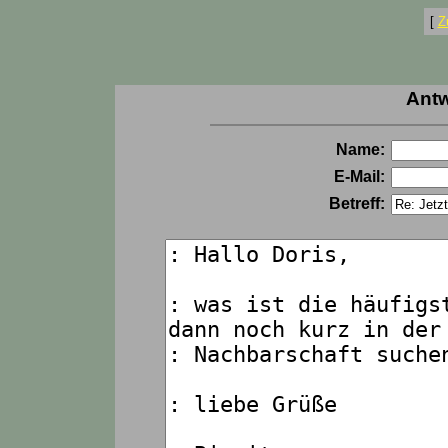
[
Z
Antw
Name:
E-Mail:
Betreff: