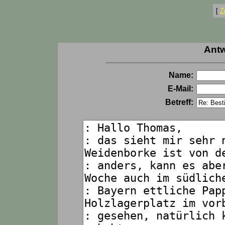
[
Z
Antw
Name:
E-Mail:
Betreff: