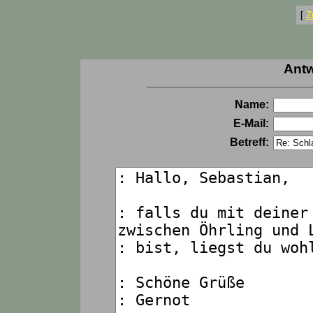
[
Z
Antw
Name:
E-Mail:
Betreff: