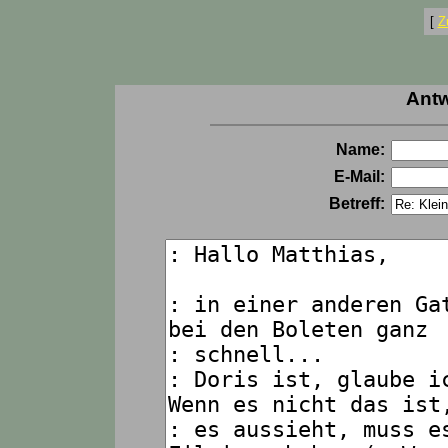
[
Z
Antw
Name:
E-Mail:
Betreff: