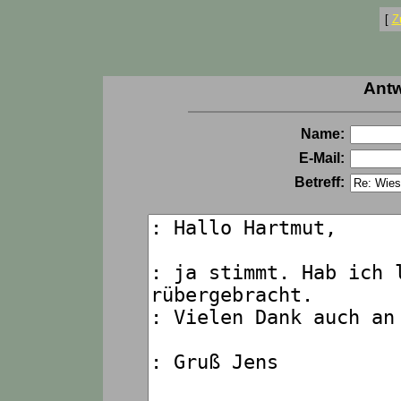
[
Z
Antw
Name:
E-Mail:
Betreff: