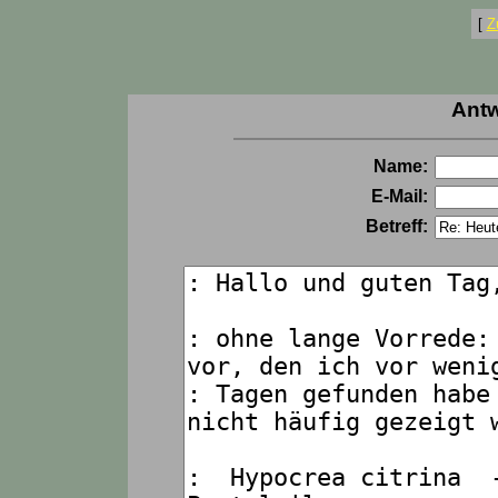
[
Z
Antw
Name:
E-Mail:
Betreff: