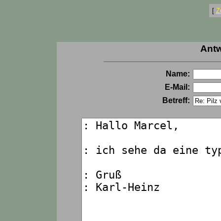
[
Z
Antw
Name:
E-Mail:
Betreff: