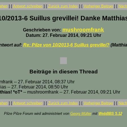
ehen
]
[
Antwort schreiben
]
[
Zurück zum Index
]
[
Vorheriger Beitrag
]
[
Nächs
10/2013-6 Suillus grevillei! Danke Matthia
mushroomfrank
Geschrieben von:
Datum: 27. Februar 2014, 09:21 Uhr
ntwort auf:
Re: Pilze von 10/2013-6 Suillus grevillei?
(Matthia
Beiträge in diesem Thread
frank -- 27. Februar 2014, 08:37 Uhr
hias -- 27. Februar 2014, 08:50 Uhr
thias! *oT*
-- mushroomfrank -- 27. Februar 2014, 09:21 Uhr
ehen
]
[
Antwort schreiben
]
[
Zurück zum Index
]
[
Vorheriger Beitrag
]
[
Nächs
Pilze Pilze Forum wird administriert von
Georg Müller
mit
WebBBS 5.12
.