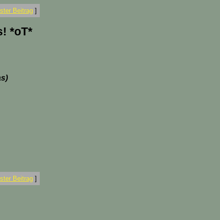
ter Beitrag
]
s! *oT*
s)
ter Beitrag
]