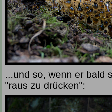
...und so, wenn er bald 
"raus zu drücken":