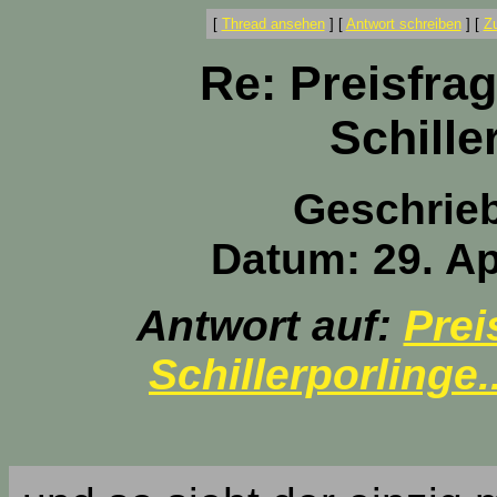
[
Thread ansehen
]
[
Antwort schreiben
]
[
Z
Re: Preisfra
Schille
Geschrie
Datum: 29. Ap
Antwort auf:
Prei
Schillerporlinge.