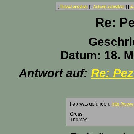
[
Thread ansehen
]
[
Antwort schreiben
]
[
Z
Re: Pe
Geschri
Datum: 18. M
Antwort auf:
Re: Pez
hab was gefunden:
http://www
Gruss
Thomas