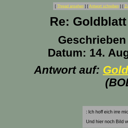
[
Thread ansehen
]
[
Antwort schreiben
]
[
Z
Re: Goldblat
Geschrieben
Datum: 14. Aug
Antwort auf:
Gold
(BO
: Ich hoff eich irre m
Und hier noch Bild 