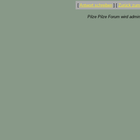
[
Antwort schreiben
]
[
Zurück zum
Pilze Pilze Forum wird admin