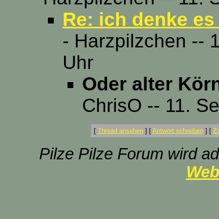
Re: ich denke es
- Harzpilzchen --
Uhr
Oder alter Kör
ChrisO -- 11. S
[
Thread ansehen
]
[
Antwort schreiben
]
[
Z
Pilze Pilze Forum wird ad
Web