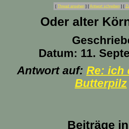
[
Thread ansehen
]
[
Antwort schreiben
]
[
Z
Oder alter Kör
Geschrieb
Datum: 11. Sept
Antwort auf:
Re: ich
Butterpilz
Beiträge i