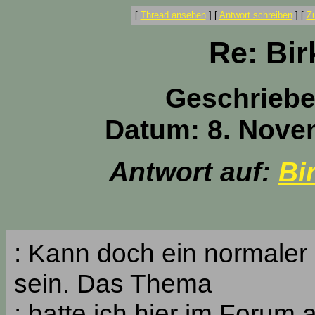
[
Thread ansehen
]
[
Antwort schreiben
]
[
Z
Re: Bir
Geschrieb
Datum: 8. Nove
Antwort auf:
Bi
: Kann doch ein normaler 
sein. Das Thema
: hatte ich hier im Foru