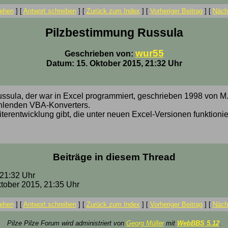
ehen
]
[
Antwort schreiben
]
[
Zurück zum Index
]
[
Vorheriger Beitrag
]
[
Nächs
Pilzbestimmung Russula
wur55
Geschrieben von:
Datum: 15. Oktober 2015, 21:32 Uhr
ssula, der war in Excel programmiert, geschrieben 1998 von M. 
ehlenden VBA-Konverters.
erentwicklung gibt, die unter neuen Excel-Versionen funktionie
Beiträge in diesem Thread
 21:32 Uhr
ktober 2015, 21:35 Uhr
ehen
]
[
Antwort schreiben
]
[
Zurück zum Index
]
[
Vorheriger Beitrag
]
[
Nächs
Pilze Pilze Forum wird administriert von
Georg Müller
mit
WebBBS 5.12
.