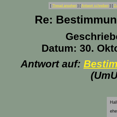
[
Thread ansehen
]
[
Antwort schreiben
]
[
Z
Re: Bestimmung
Geschrieb
Datum: 30. Okt
Antwort auf:
Bestim
(UmU
Hal
eher