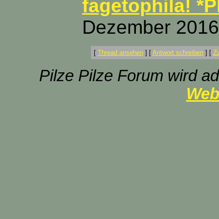
fagetophila! *P
Dezember 2016,
[
Thread ansehen
]
[
Antwort schreiben
]
[
Z
Pilze Pilze Forum wird ad
Web