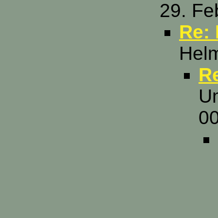
29. Fe
Re: 
Helm
Re
Um
00