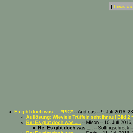
[
Thread ans
Es gibt doch was ..... *PIC*
-- Andreas -- 9. Juli 2016, 2
Auflösung: Wieviele Trüffeln seht ihr auf Bild 2 
Re: Es gibt doch was .....
-- Mison -- 10. Juli 2016
Re: Es gibt doch was .....
-- Sollingschreck -