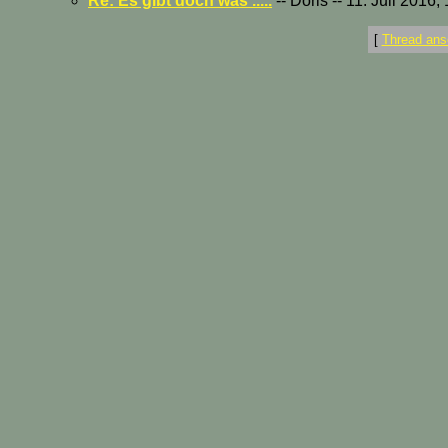
Re: Es gibt doch was .....
-- Doris -- 11. Juli 2016,
[
Thread ans