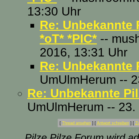
13:30 Uhr
Re: Unbekannte P
*oT* *PIC*
-- mush
2016, 13:31 Uhr
Re: Unbekannte P
UmUlmHerum -- 23
Re: Unbekannte Pil
UmUlmHerum -- 23. 
[
Thread ansehen
]
[
Antwort schreiben
]
[
Z
Pilze Pilze Forum wird ad