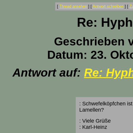
[
Thread ansehen
]
[
Antwort schreiben
]
[
Z
Re: Hyph
Geschrieben 
Datum: 23. Okt
Antwort auf:
Re: Hyp
: Schwefelköpfchen ist
Lamellen?
: Viele Grüße
: Karl-Heinz