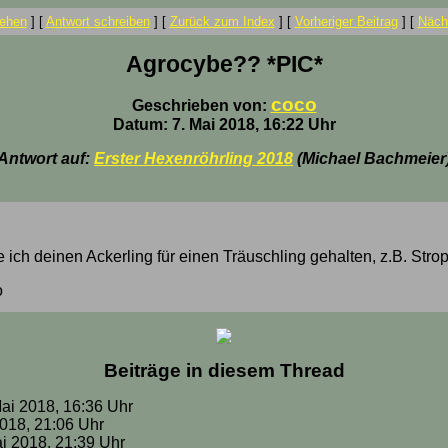
ehen
]
[
Antwort schreiben
]
[
Zurück zum Index
]
[
Vorheriger Beitrag
]
[
Nächs
Agrocybe?? *PIC*
coco
Geschrieben von:
Datum: 7. Mai 2018, 16:22 Uhr
Antwort auf:
Erster Hexenröhrling 2018
(Michael Bachmeier
 ich deinen Ackerling für einen Träuschling gehalten, z.B. Strop
o
Beiträge in diesem Thread
Mai 2018, 16:36 Uhr
 2018, 21:06 Uhr
ai 2018, 21:39 Uhr