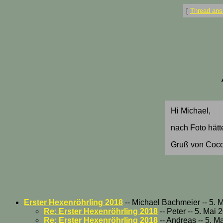
[
Thread ans
Hi Michael,
nach Foto hätte
Gruß von Coc
Erster Hexenröhrling 2018
-- Michael Bachmeier -- 5. 
Re: Erster Hexenröhrling 2018
-- Peter -- 5. Mai
Re: Erster Hexenröhrling 2018
-- Andreas -- 5. M