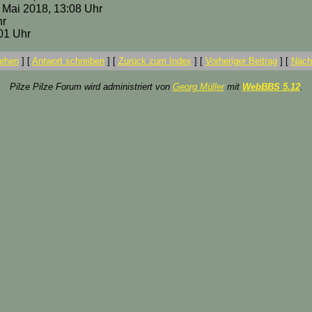
6. Mai 2018, 13:08 Uhr
hr
:01 Uhr
ehen
]
[
Antwort schreiben
]
[
Zurück zum Index
]
[
Vorheriger Beitrag
]
[
Nächs
Pilze Pilze Forum wird administriert von
Georg Müller
mit
WebBBS 5.12
.