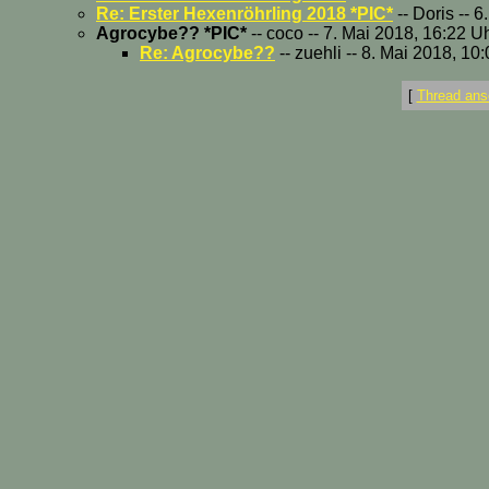
Re: Erster Hexenröhrling 2018 *PIC*
-- Doris -- 
Agrocybe?? *PIC*
-- coco -- 7. Mai 2018, 16:22 U
Re: Agrocybe??
-- zuehli -- 8. Mai 2018, 10
[
Thread ans