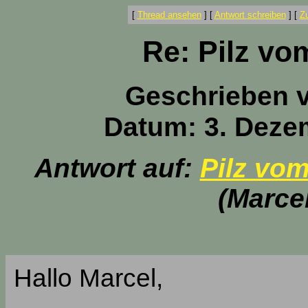
[
Thread ansehen
]
[
Antwort schreiben
]
[
Z
Re: Pilz vo
Geschrieben 
Datum: 3. Deze
Antwort auf:
Pilz vom
(Marce
Hallo Marcel,