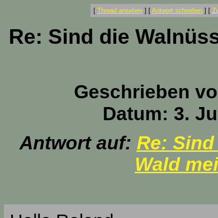
[
Thread ansehen
]
[
Antwort schreiben
]
[
Z
Re: Sind die Walnüs
Geschrieben v
Datum: 3. Ju
Antwort auf:
Re: Sind
Wald mei