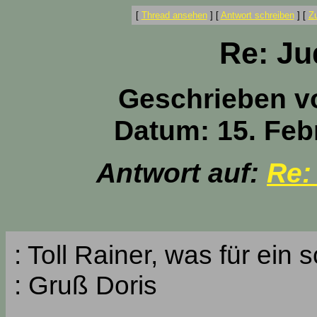
[
Thread ansehen
]
[
Antwort schreiben
]
[
Z
Re: Ju
Geschrieben v
Datum: 15. Feb
Antwort auf:
Re:
: Toll Rainer, was für ei
: Gruß Doris