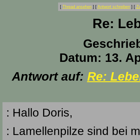
[
Thread ansehen
]
[
Antwort schreiben
]
[
Z
Re: Le
Geschrie
Datum: 13. Ap
Antwort auf:
Re: Lebe
: Hallo Doris,
: Lamellenpilze sind bei m