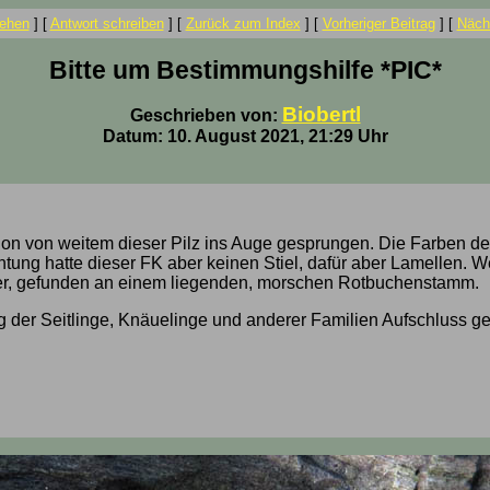
ehen
]
[
Antwort schreiben
]
[
Zurück zum Index
]
[
Vorheriger Beitrag
]
[
Nächs
Bitte um Bestimmungshilfe *PIC*
Biobertl
Geschrieben von:
Datum: 10. August 2021, 21:29 Uhr
schon von weitem dieser Pilz ins Auge gesprungen. Die Farben 
tung hatte dieser FK aber keinen Stiel, dafür aber Lamellen. W
itter, gefunden an einem liegenden, morschen Rotbuchenstamm.
der Seitlinge, Knäuelinge und anderer Familien Aufschluss geb